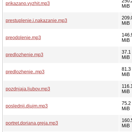
250.
prikazano.vyzhit.mp3
MiB
209.
prestuplenie.i.nakazanie.mp3
MiB
146.
preodolenie.mp3
MiB
37.1
predlozhenie.mp3
MiB
81.3
predlozhenie..mp3
MiB
116.
pozdnjaja.ljubov.mp3
MiB
75.2
poslednij.djujm.mp3
MiB
160.
portret.doriana.greja.mp3
MiB