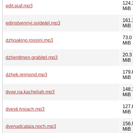
124.
edit.piaf.mp3
MiB
161.
edinstvennyj.svidetel.mp3
MiB
73.0
dzhoakino.rossini.mp3
MiB
20.3
dzhentlmen.grabitel.mp3
MiB
179.
dzhek.rejmond.mp3
MiB
148.
dvoe.na.kacheljah.mp3
MiB
127.
dvesti.tysjach.mp3
MiB
156.
dvenadcataja.noch.mp3
MiB