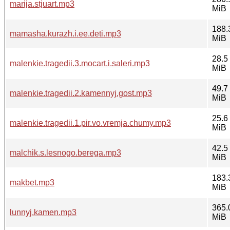
marija.stjuart.mp3
MiB
188.
mamasha.kurazh.i.ee.deti.mp3
MiB
28.5
malenkie.tragedii.3.mocart.i.saleri.mp3
MiB
49.7
malenkie.tragedii.2.kamennyj.gost.mp3
MiB
25.6
malenkie.tragedii.1.pir.vo.vremja.chumy.mp3
MiB
42.5
malchik.s.lesnogo.berega.mp3
MiB
183.
makbet.mp3
MiB
365.
lunnyj.kamen.mp3
MiB