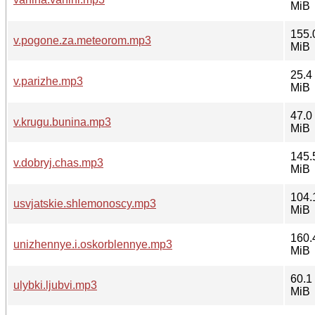
MiB
155.
v.pogone.za.meteorom.mp3
MiB
25.4
v.parizhe.mp3
MiB
47.0
v.krugu.bunina.mp3
MiB
145.
v.dobryj.chas.mp3
MiB
104.
usvjatskie.shlemonoscy.mp3
MiB
160.
unizhennye.i.oskorblennye.mp3
MiB
60.1
ulybki.ljubvi.mp3
MiB