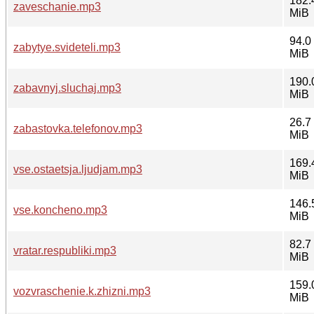
182.
zaveschanie.mp3
MiB
94.0
zabytye.svideteli.mp3
MiB
190.
zabavnyj.sluchaj.mp3
MiB
26.7
zabastovka.telefonov.mp3
MiB
169.
vse.ostaetsja.ljudjam.mp3
MiB
146.
vse.koncheno.mp3
MiB
82.7
vratar.respubliki.mp3
MiB
159.
vozvraschenie.k.zhizni.mp3
MiB