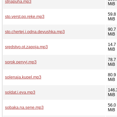
strjapuha.mp3
MiB
59.8
sto.verst.po.reke.mp3
MiB
90.7
sto.chertej.i.odna.devushka.mp3
MiB
14.7
sredstvo.ot.zapoja.mp3
MiB
78.7
sorok.pervyj.mp3
MiB
80.9
solenaja.kupel.mp3
MiB
146.
soldat.i.eva.mp3
MiB
56.0
sobaka.na.sene.mp3
MiB