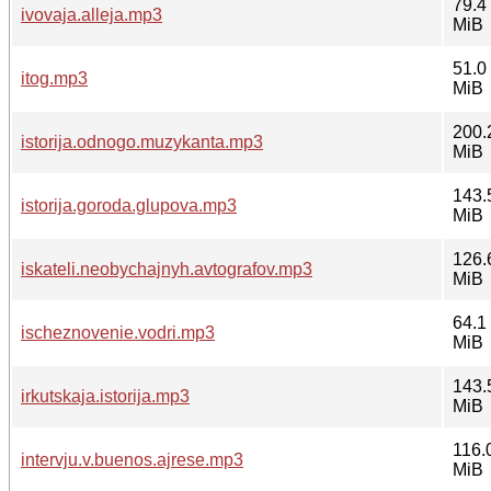
79.4
ivovaja.alleja.mp3
MiB
51.0
itog.mp3
MiB
200.
istorija.odnogo.muzykanta.mp3
MiB
143.
istorija.goroda.glupova.mp3
MiB
126.
iskateli.neobychajnyh.avtografov.mp3
MiB
64.1
ischeznovenie.vodri.mp3
MiB
143.
irkutskaja.istorija.mp3
MiB
116.
intervju.v.buenos.ajrese.mp3
MiB