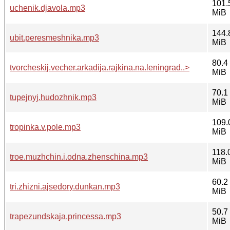
101.
uchenik.djavola.mp3
MiB
144.
ubit.peresmeshnika.mp3
MiB
80.4
tvorcheskij.vecher.arkadija.rajkina.na.leningrad..>
MiB
70.1
tupejnyj.hudozhnik.mp3
MiB
109.
tropinka.v.pole.mp3
MiB
118.
troe.muzhchin.i.odna.zhenschina.mp3
MiB
60.2
tri.zhizni.ajsedory.dunkan.mp3
MiB
50.7
trapezundskaja.princessa.mp3
MiB