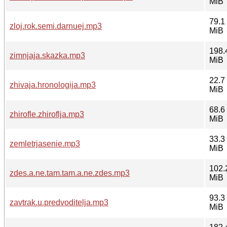
MiB
79.1
zloj.rok.semi.darnuej.mp3
MiB
198.
zimnjaja.skazka.mp3
MiB
22.7
zhivaja.hronologija.mp3
MiB
68.6
zhirofle.zhiroflja.mp3
MiB
33.3
zemletrjasenie.mp3
MiB
102.
zdes.a.ne.tam.tam.a.ne.zdes.mp3
MiB
93.3
zavtrak.u.predvoditelja.mp3
MiB