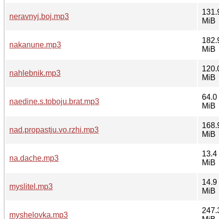
131.
neravnyj.boj.mp3
MiB
182.
nakanune.mp3
MiB
120.
nahlebnik.mp3
MiB
64.0
naedine.s.toboju.brat.mp3
MiB
168.
nad.propastju.vo.rzhi.mp3
MiB
13.4
na.dache.mp3
MiB
14.9
myslitel.mp3
MiB
247.
myshelovka.mp3