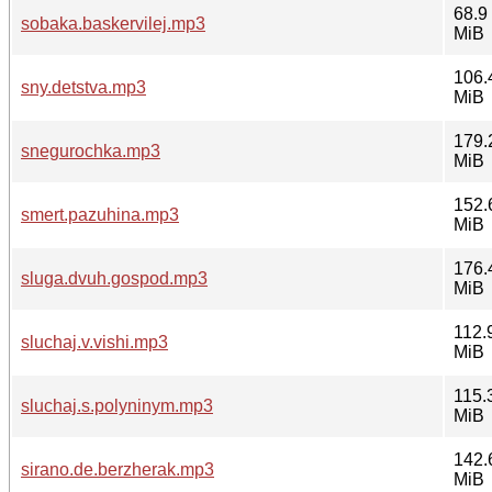
68.9
sobaka.baskervilej.mp3
MiB
106.
sny.detstva.mp3
MiB
179.
snegurochka.mp3
MiB
152.
smert.pazuhina.mp3
MiB
176.
sluga.dvuh.gospod.mp3
MiB
112.
sluchaj.v.vishi.mp3
MiB
115.
sluchaj.s.polyninym.mp3
MiB
142.
sirano.de.berzherak.mp3
MiB