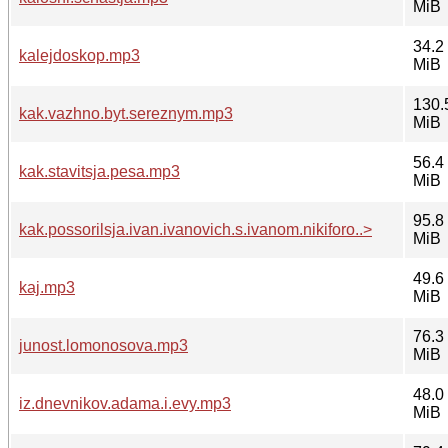
MiB
34.2
kalejdoskop.mp3
MiB
130.
kak.vazhno.byt.sereznym.mp3
MiB
56.4
kak.stavitsja.pesa.mp3
MiB
95.8
kak.possorilsja.ivan.ivanovich.s.ivanom.nikiforo..>
MiB
49.6
kaj.mp3
MiB
76.3
junost.lomonosova.mp3
MiB
48.0
iz.dnevnikov.adama.i.evy.mp3
MiB