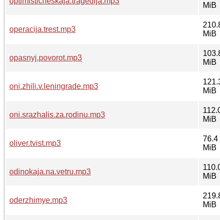
optimisticheskaja.tragedija.mp3
MiB
210.
operacija.trest.mp3
MiB
103.
opasnyj.povorot.mp3
MiB
121.
oni.zhili.v.leningrade.mp3
MiB
112.
oni.srazhalis.za.rodinu.mp3
MiB
76.4
oliver.tvist.mp3
MiB
110.
odinokaja.na.vetru.mp3
MiB
219.
oderzhimye.mp3
MiB