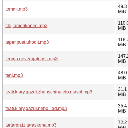
49.3
tommi.mp3
MiB
110.
tihij.amerikanec.mp3
MiB
118.
teper.pust.uhodit.mp3
MiB
147.
teorija.neverojatnosti.mp3
MiB
48.0
teni.mp3
MiB
31.1
teatr.klary.gazul.zhenschina.eto.djavol.mp3
MiB
35.4
teatr.klary.gazul.nebo.i.ad.mp3
MiB
72.2
tartaren.iz.taraskona.mp3
MiB