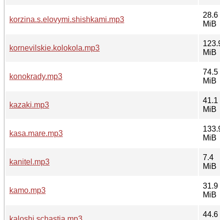
28.6
korzina.s.elovymi.shishkami.mp3
MiB
123.
kornevilskie.kolokola.mp3
MiB
74.5
konokrady.mp3
MiB
41.1
kazaki.mp3
MiB
133.
kasa.mare.mp3
MiB
7.4
kanitel.mp3
MiB
31.9
kamo.mp3
MiB
44.6
kaloshi.schastja.mp3