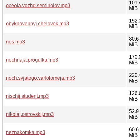
101.
oceola.vozhd.seminolov.mp3
MiB
152.
obyknovennyj.chelovek.mp3
MiB
80.6
nos.mp3
MiB
170.
nochnaja.progulka.mp3
MiB
220.
noch.svjatogo.varfolomeja.mp3
MiB
126.
nischij.student.mp3
MiB
52.9
nikolaj.ostrovskij.mp3
MiB
60.6
neznakomka.mp3
MiB