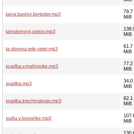
79.7
tajna.bashni.bertoder.mp3
MiB
138.
tainstvennyj.ostrov.mp3
MiB
61.7
ta.storona.gde.veter.mp3
MiB
77.2
svadba.v.malinovke.mp3
MiB
34.0
svadba.mp3
MiB
82.1
svadba.krechinskogo.mp3
MiB
107.
sudja.v.lovushke.mp3
MiB
130.