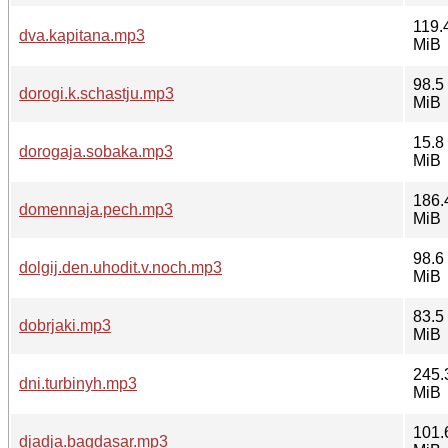
119.
dva.kapitana.mp3
MiB
98.5
dorogi.k.schastju.mp3
MiB
15.8
dorogaja.sobaka.mp3
MiB
186.
domennaja.pech.mp3
MiB
98.6
dolgij.den.uhodit.v.noch.mp3
MiB
83.5
dobrjaki.mp3
MiB
245.
dni.turbinyh.mp3
MiB
101.
djadja.bagdasar.mp3