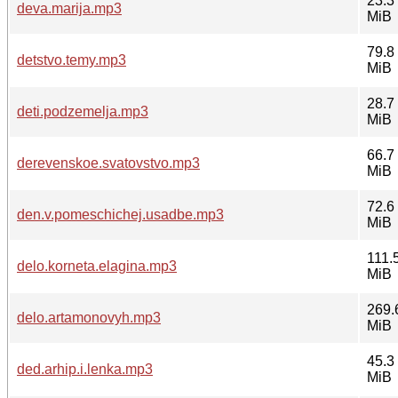
23.3
deva.marija.mp3
MiB
79.8
detstvo.temy.mp3
MiB
28.7
deti.podzemelja.mp3
MiB
66.7
derevenskoe.svatovstvo.mp3
MiB
72.6
den.v.pomeschichej.usadbe.mp3
MiB
111.
delo.korneta.elagina.mp3
MiB
269.
delo.artamonovyh.mp3
MiB
45.3
ded.arhip.i.lenka.mp3
MiB