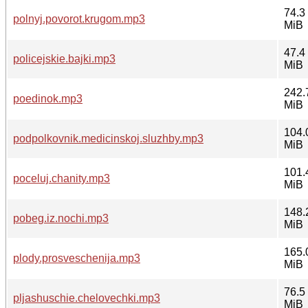
74.3
polnyj.povorot.krugom.mp3
MiB
47.4
policejskie.bajki.mp3
MiB
242.
poedinok.mp3
MiB
104.
podpolkovnik.medicinskoj.sluzhby.mp3
MiB
101.
poceluj.chanity.mp3
MiB
148.
pobeg.iz.nochi.mp3
MiB
165.
plody.prosveschenija.mp3
MiB
76.5
pljashuschie.chelovechki.mp3
MiB