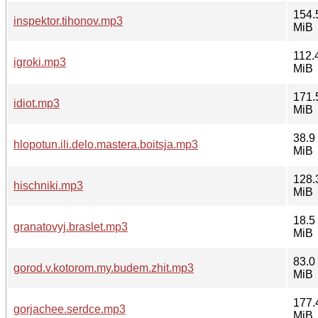
154.
inspektor.tihonov.mp3
MiB
112.
igroki.mp3
MiB
171.
idiot.mp3
MiB
38.9
hlopotun.ili.delo.mastera.boitsja.mp3
MiB
128.
hischniki.mp3
MiB
18.5
granatovyj.braslet.mp3
MiB
83.0
gorod.v.kotorom.my.budem.zhit.mp3
MiB
177.
gorjachee.serdce.mp3
MiB