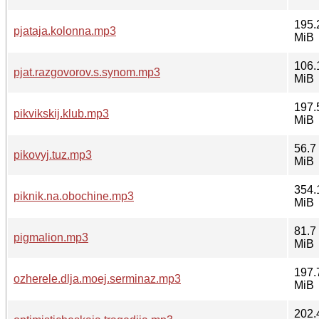
195.
pjataja.kolonna.mp3
MiB
106.
pjat.razgovorov.s.synom.mp3
MiB
197.
pikvikskij.klub.mp3
MiB
56.7
pikovyj.tuz.mp3
MiB
354.
piknik.na.obochine.mp3
MiB
81.7
pigmalion.mp3
MiB
197.
ozherele.dlja.moej.serminaz.mp3
MiB
202.