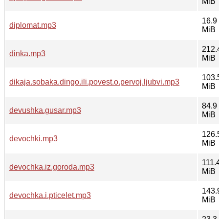
MiB
16.9
diplomat.mp3
MiB
212.
dinka.mp3
MiB
103.
dikaja.sobaka.dingo.ili.povest.o.pervoj.ljubvi.mp3
MiB
84.9
devushka.gusar.mp3
MiB
126.
devochki.mp3
MiB
111.
devochka.iz.goroda.mp3
MiB
143.
devochka.i.pticelet.mp3
MiB