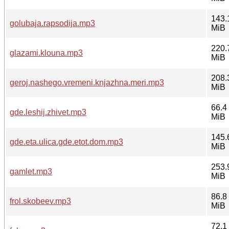
143.
golubaja.rapsodija.mp3
MiB
220.
glazami.klouna.mp3
MiB
208.
geroj.nashego.vremeni.knjazhna.meri.mp3
MiB
66.4
gde.leshij.zhivet.mp3
MiB
145.
gde.eta.ulica.gde.etot.dom.mp3
MiB
253.
gamlet.mp3
MiB
86.8
frol.skobeev.mp3
MiB
72.1