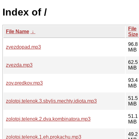
Index of /
File
File Name
↓
Size
96.8
zvezdopad.mp3
MiB
62.5
zvezda.mp3
MiB
93.4
zov.predkov.mp3
MiB
51.5
zolotoj.telenok.3.sbylis.mechty.idiota.mp3
MiB
51.1
zolotoj.telenok.2.dva.kombinatora.mp3
MiB
49.2
zolotoj.telenok.1.eh.prokachu.mp3