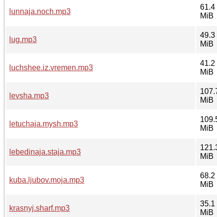
61.4
lunnaja.noch.mp3
MiB
49.3
lug.mp3
MiB
41.2
luchshee.iz.vremen.mp3
MiB
107.
levsha.mp3
MiB
109.
letuchaja.mysh.mp3
MiB
121.
lebedinaja.staja.mp3
MiB
68.2
kuba.ljubov.moja.mp3
MiB
35.1
krasnyj.sharf.mp3
MiB