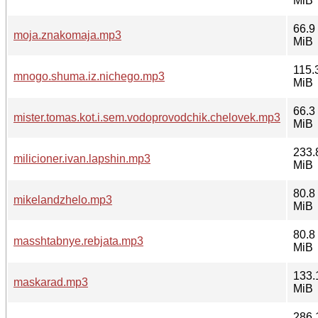
MiB
66.9
moja.znakomaja.mp3
MiB
115.
mnogo.shuma.iz.nichego.mp3
MiB
66.3
mister.tomas.kot.i.sem.vodoprovodchik.chelovek.mp3
MiB
233.
milicioner.ivan.lapshin.mp3
MiB
80.8
mikelandzhelo.mp3
MiB
80.8
masshtabnye.rebjata.mp3
MiB
133.
maskarad.mp3
MiB
286.