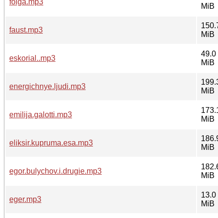
folga.mp3
MiB
150.
faust.mp3
MiB
49.0
eskorial..mp3
MiB
199.
energichnye.ljudi.mp3
MiB
173.
emilija.galotti.mp3
MiB
186.
eliksir.kupruma.esa.mp3
MiB
182.
egor.bulychov.i.drugie.mp3
MiB
13.0
eger.mp3
MiB