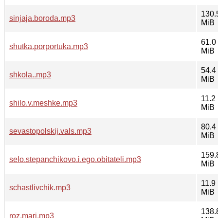
130.
sinjaja.boroda.mp3
MiB
61.0
shutka.porportuka.mp3
MiB
54.4
shkola..mp3
MiB
11.2
shilo.v.meshke.mp3
MiB
80.4
sevastopolskij.vals.mp3
MiB
159.
selo.stepanchikovo.i.ego.obitateli.mp3
MiB
11.9
schastlivchik.mp3
MiB
138.
roz.mari.mp3