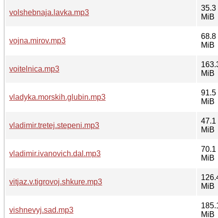
35.3
volshebnaja.lavka.mp3
MiB
68.8
vojna.mirov.mp3
MiB
163.
voitelnica.mp3
MiB
91.5
vladyka.morskih.glubin.mp3
MiB
47.1
vladimir.tretej.stepeni.mp3
MiB
70.1
vladimir.ivanovich.dal.mp3
MiB
126.
vitjaz.v.tigrovoj.shkure.mp3
MiB
185.
vishnevyj.sad.mp3
MiB