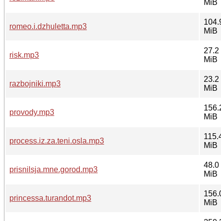
MiB
104.
romeo.i.dzhuletta.mp3
MiB
27.2
risk.mp3
MiB
23.2
razbojniki.mp3
MiB
156.
provody.mp3
MiB
115.
process.iz.za.teni.osla.mp3
MiB
48.0
prisnilsja.mne.gorod.mp3
MiB
156.
princessa.turandot.mp3
MiB