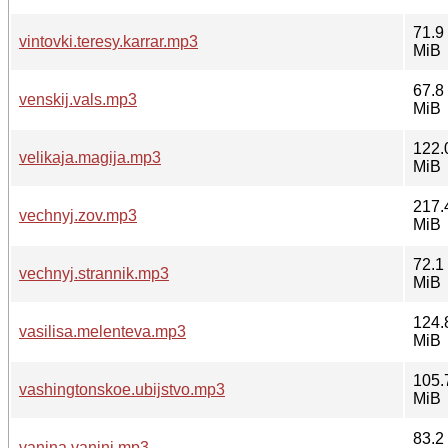
71.9
vintovki.teresy.karrar.mp3
MiB
67.8
venskij.vals.mp3
MiB
122.
velikaja.magija.mp3
MiB
217.
vechnyj.zov.mp3
MiB
72.1
vechnyj.strannik.mp3
MiB
124.
vasilisa.melenteva.mp3
MiB
105.
vashingtonskoe.ubijstvo.mp3
MiB
83.2
vanina.vanini.mp3